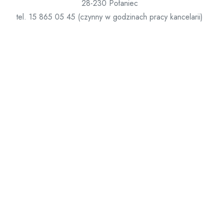
28-230 Połaniec
tel. 15 865 05 45 (czynny w godzinach pracy kancelarii)
tel. 602 378 352 (Ks. Proboszcz)
e-mail: mbwwpolaniec@gmail.com
Nr rachunku bankowego:
83 9425 0008 0000 1775 2004 0003
Znajdź nas na Facebooku!
Cmentarz