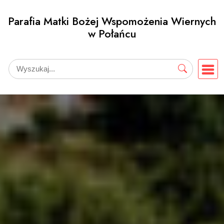
Przejdź
Parafia Matki Bożej Wspomożenia Wiernych
do
w Połańcu
treści