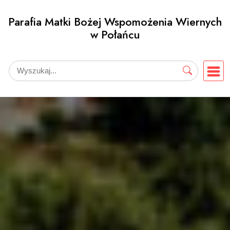
Przejdź
Parafia Matki Bożej Wspomożenia Wiernych
do
w Połańcu
treści