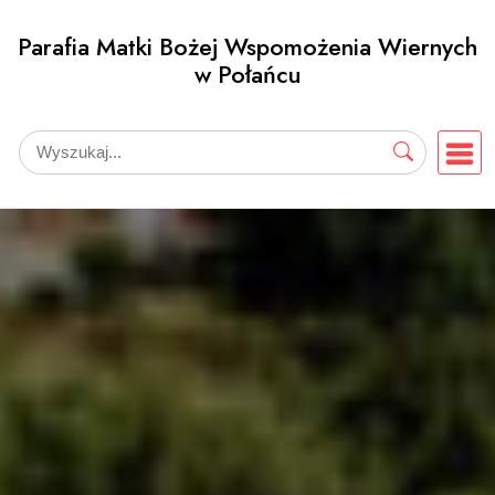
Przejdź
Parafia Matki Bożej Wspomożenia Wiernych
do
w Połańcu
treści