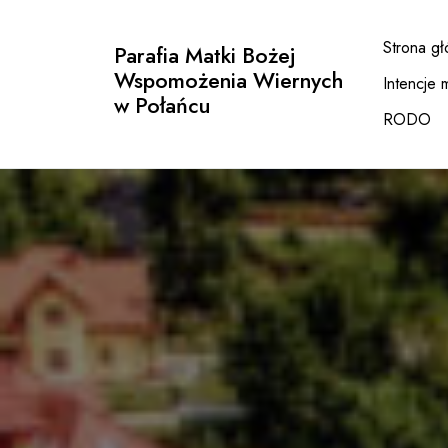
Przejdź
do
Strona g
Parafia Matki Bożej
treści
Wspomożenia Wiernych
Intencje 
w Połańcu
RODO