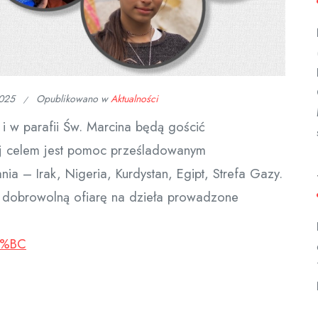
2025
Opublikowano w
Aktualności
 i w parafii Św. Marcina będą gościć
rej celem jest pomoc prześladowanym
a – Irak, Nigeria, Kurdystan, Egipt, Strefa Gazy.
 dobrowolną ofiarę na dzieła prowadzone
5%BC