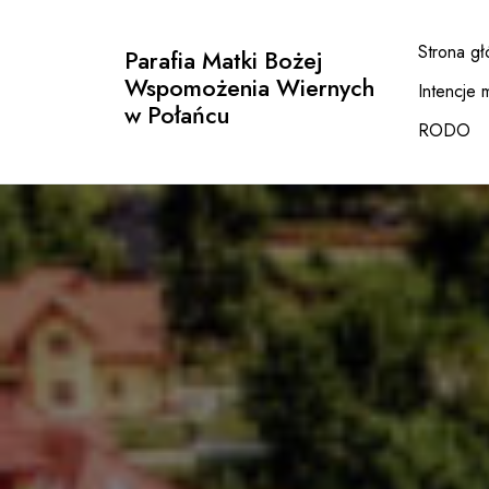
Przejdź
do
Strona g
Parafia Matki Bożej
treści
Wspomożenia Wiernych
Intencje 
w Połańcu
RODO