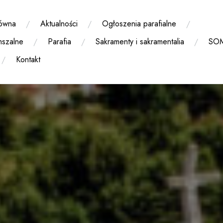
łówna
Aktualności
Ogłoszenia parafialne
mszalne
Parafia
Sakramenty i sakramentalia
SO
Kontakt