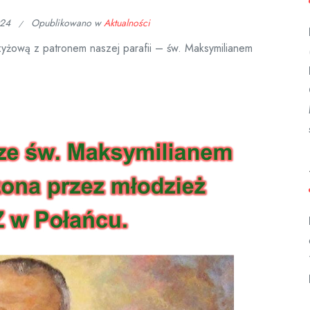
024
Opublikowano w
Aktualności
żową z patronem naszej parafii – św. Maksymilianem