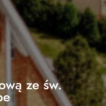
ową ze św.
be