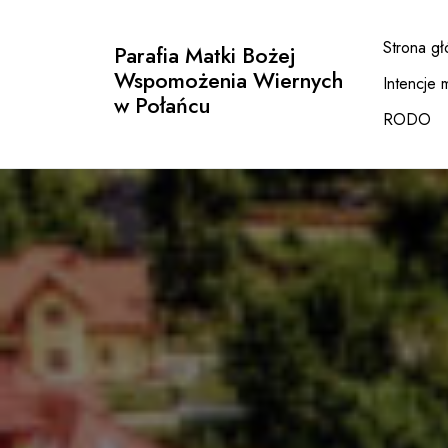
Przejdź
do
Strona g
Parafia Matki Bożej
treści
Wspomożenia Wiernych
Intencje 
w Połańcu
RODO