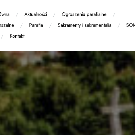
łówna
Aktualności
Ogłoszenia parafialne
mszalne
Parafia
Sakramenty i sakramentalia
SO
Kontakt