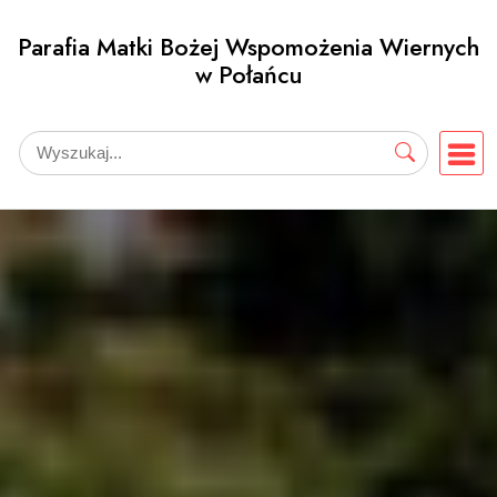
Przejdź
Parafia Matki Bożej Wspomożenia Wiernych
do
w Połańcu
treści