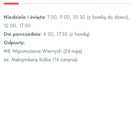
Niedziele i święta:
7.00, 9.00, 10.30 (z homilią do dzieci),
12.00, 17.00
Dni powszednie:
6.30, 17.30 (z homilią)
Odpusty:
MB Wspomożenia Wiernych (24 maja)
św. Maksymiliana Kolbe (14 sierpnia)
Spowiedź Św.
Dni powszednie:
6.10 do 6.25
17.00 do 17.25
Niedziela:
podczas każdej Mszy św.