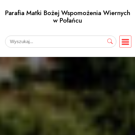
Przejdź
Parafia Matki Bożej Wspomożenia Wiernych
do
w Połańcu
treści