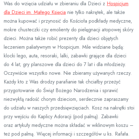
Was do wzięcia udziału w zbieraniu dla Dzieci z
Hospicjum
dla Dzieci im. Małego Księcia
nie tylko nakrętek, ale także
można kupować i przynosić do Kościoła podkłady medyczne,
mokre chusteczki czy emolienty do pielęgnacji atopowej skóry
dzieci. Można także robić prezenty dla dzieci objętych
leczeniem paliatywnym w Hospicjum. Mile widziane będą:
klocki lego, auta, resoraki, lalki, zabawki grające dla dzieci
do 4 lat; gry planszowe dla dzieci do 7 lat i dla młodzieży.
Oczywiście wszystko nowe. Nie zbieramy używanych rzeczy.
Każdy kto z Was drodzy parafianie tak chciałby przeżyć
przygotowanie do Świąt Bożego Narodzenia i sprawić
niezwykłą radość chorym dzieciom, serdecznie zapraszamy
do udziału w naszych przedsięwzięciach. Kosz na nakrętki stoi
przy wejściu do Kaplicy Adoracji (pod palmą). Zabawki
oraz artykuły medyczne można składać w wiklinowym koszu –
też pod palmą. Więcej informacji i szczegółów u ks. Rafała.