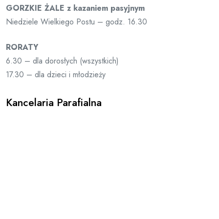
GORZKIE ŻALE z kazaniem pasyjnym
Niedziele Wielkiego Postu – godz. 16.30
RORATY
6.30 – dla dorosłych (wszystkich)
17.30 – dla dzieci i młodzieży
Kancelaria Parafialna
Poniedziałek: NIECZYNNA
Wtorek: 8:00 – 9:00 i 16:00 – 17:00
Środa: NIECZYNNA
Czwartek: 8:00 – 9:00 i 16:00 – 17:00
Piątek: NIECZYNNA
Sobota: 8:00 – 9:00