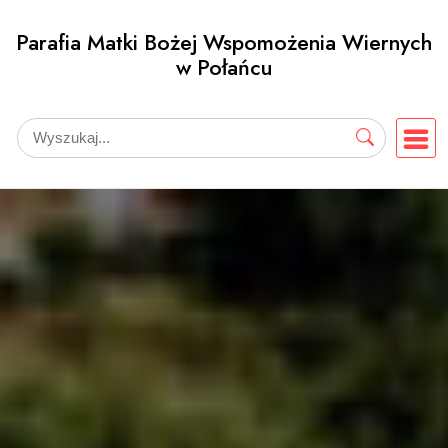
Przejdź
Parafia Matki Bożej Wspomożenia Wiernych
do
w Połańcu
treści