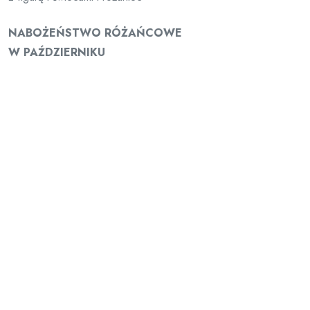
NABOŻEŃSTWO RÓŻAŃCOWE
W PAŹDZIERNIKU
Niedziela – 16.30
Dni powszednie – 17.00
DROGA KRZYŻOWA
Piątki Wielkiego Postu – godz. 16.45
GORZKIE ŻALE z kazaniem pasyjnym
Niedziele Wielkiego Postu – godz. 16.30
RORATY
6.30 – dla dorosłych (wszystkich)
17.30 – dla dzieci i młodzieży