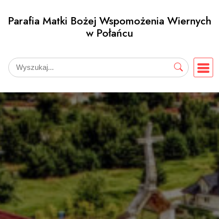
Przejdź
Parafia Matki Bożej Wspomożenia Wiernych
do
w Połańcu
treści