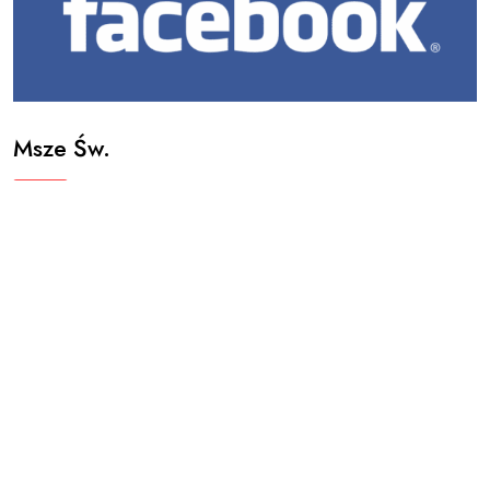
Msze Św.
Niedziele i święta:
7.00, 9.00, 10.30 (z homilią do dzieci),
12.00, 17.00
Dni powszednie:
6.30, 17.30 (z homilią)
Odpusty:
MB Wspomożenia Wiernych (24 maja)
św. Maksymiliana Kolbe (14 sierpnia)
Spowiedź Św.