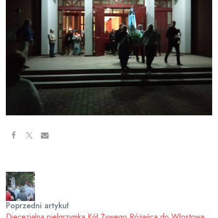
Poprzedni artykuł
Diecezjalna pielgrzymka Kół Żywego Różańca do Włostowa