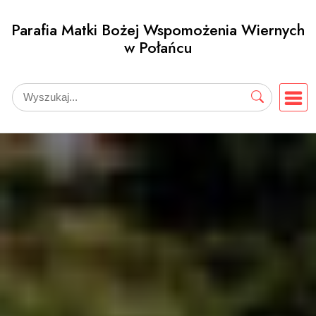
Przejdź
Parafia Matki Bożej Wspomożenia Wiernych
do
w Połańcu
treści