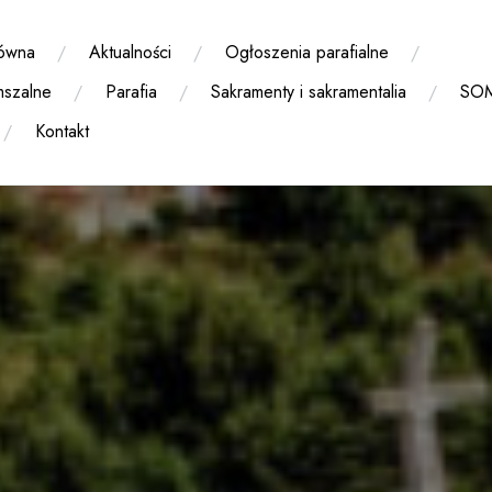
łówna
Aktualności
Ogłoszenia parafialne
mszalne
Parafia
Sakramenty i sakramentalia
SO
Kontakt