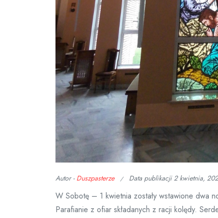
Autor -
Duszpasterze
Data publikacji
2 kwietnia, 20
W Sobotę – 1 kwietnia zostały wstawione dwa now
Parafianie z ofiar składanych z racji kolędy. Ser