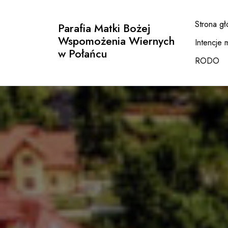
Przejdź
do
Strona g
Parafia Matki Bożej
treści
Wspomożenia Wiernych
Intencje 
w Połańcu
RODO