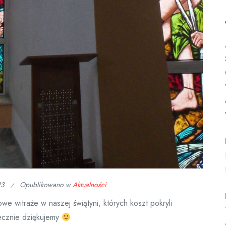
23
Opublikowano w
Aktualności
e witraże w naszej świątyni, których koszt pokryli
decznie dziękujemy