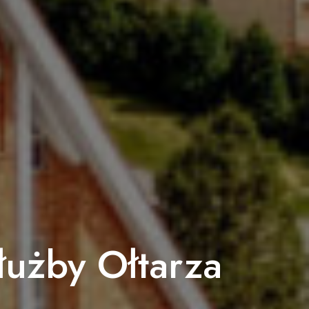
łużby Ołtarza