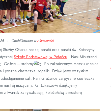
025
Opublikowano w
Aktualności
j Służby Ołtarza naszej parafii oraz parafii św. Katarzyny
astycznej
Szkoły Podstawowej w Połańcu
. Nasi Ministranci
. Goście – srebrny
. Po zakończonym meczu w salce
a i pyszne ciasteczka, rogaliki. Dziękujemy wszystkim
udostępnienie sali, Pani Grażynce za pyszne ciasteczka
i nastrój muzyczny. Ks. Łukaszowi dziękujemy
om z Iwanisk za rywalizację, koleżeńską atmosferę