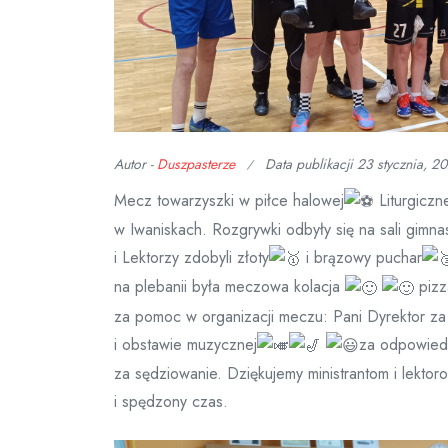
Autor -
Duszpasterze
Data publikacji
23 stycznia, 2
Mecz towarzyszki w piłce halowej
Liturgiczne
w Iwaniskach. Rozgrywki odbyły się na sali gimn
i Lektorzy zdobyli złoty
i brązowy puchar
na plebanii była meczowa kolacja
pizz
za pomoc w organizacji meczu: Pani Dyrektor za 
i obstawie muzycznej
za odpowiedn
za sędziowanie. Dziękujemy ministrantom i lektor
i spędzony czas.