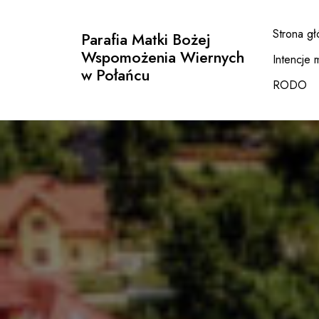
Przejdź
do
Strona g
Parafia Matki Bożej
treści
Wspomożenia Wiernych
Intencje 
w Połańcu
RODO