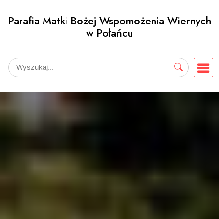
Przejdź
Parafia Matki Bożej Wspomożenia Wiernych
do
w Połańcu
treści