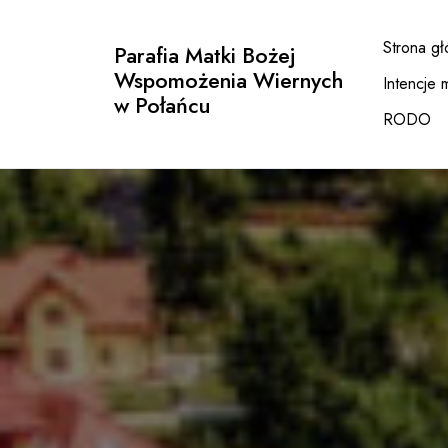
Przejdź
do
Strona g
Parafia Matki Bożej
treści
Wspomożenia Wiernych
Intencje 
w Połańcu
RODO