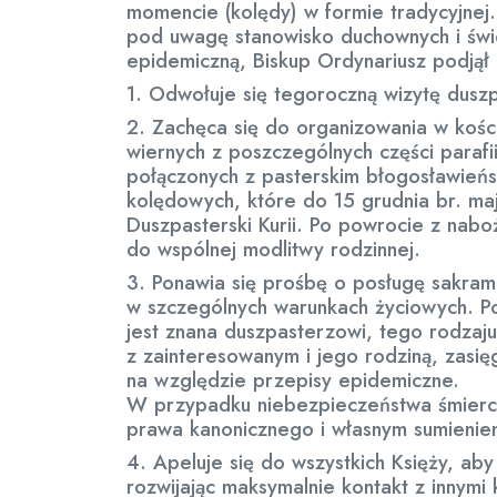
momencie (kolędy) w formie tradycyjnej
pod uwagę stanowisko duchownych i świe
epidemiczną, Biskup Ordynariusz podjął 
1. Odwołuje się tegoroczną wizytę duszp
2. Zachęca się do organizowania w kości
wiernych z poszczególnych części paraf
połączonych z pasterskim błogosławień
kolędowych, które do 15 grudnia br. m
Duszpasterski Kurii. Po powrocie z nab
do wspólnej modlitwy rodzinnej.
3. Ponawia się prośbę o posługę sakram
w szczególnych warunkach życiowych. Po
jest znana duszpasterzowi, tego rodzaj
z zainteresowanym i jego rodziną, zasięg
na względzie przepisy epidemiczne.
W przypadku niebezpieczeństwa śmierci
prawa kanonicznego i własnym sumienie
4. Apeluje się do wszystkich Księży, aby
rozwijając maksymalnie kontakt z innymi 