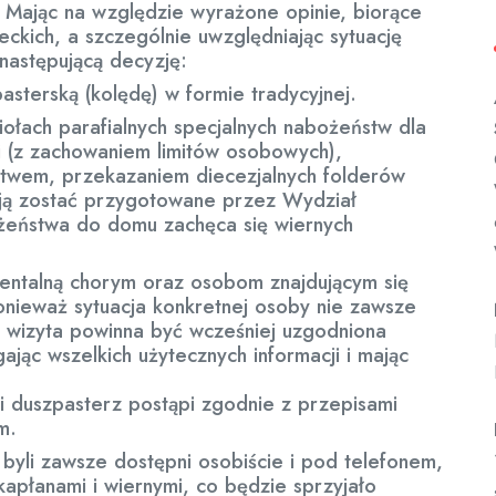
. Mając na względzie wyrażone opinie, biorące
ckich, a szczególnie uwzględniając sytuację
następującą decyzję:
asterską (kolędę) w formie tradycyjnej.
ołach parafialnych specjalnych nabożeństw dla
ii (z zachowaniem limitów osobowych),
stwem, przekazaniem diecezjalnych folderów
ają zostać przygotowane przez Wydział
ożeństwa do domu zachęca się wiernych
entalną chorym oraz osobom znajdującym się
nieważ sytuacja konkretnej osoby nie zawsze
u wizyta powinna być wcześniej uzgodniona
ając wszelkich użytecznych informacji i mając
 duszpasterz postąpi zgodnie z przepisami
m.
 byli zawsze dostępni osobiście i pod telefonem,
kapłanami i wiernymi, co będzie sprzyjało