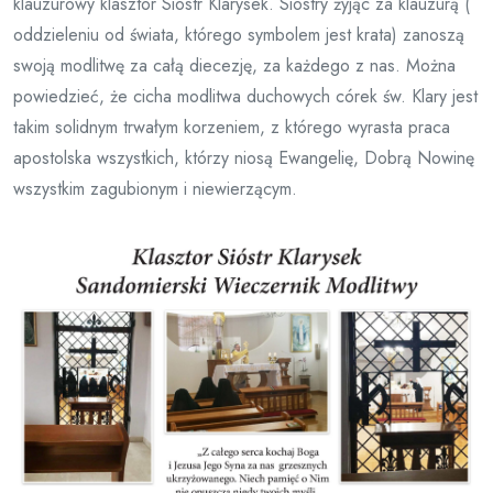
klauzurowy klasztor Sióstr Klarysek. Siostry żyjąc za klauzurą (
oddzieleniu od świata, którego symbolem jest krata) zanoszą
swoją modlitwę za całą diecezję, za każdego z nas. Można
powiedzieć, że cicha modlitwa duchowych córek św. Klary jest
takim solidnym trwałym korzeniem, z którego wyrasta praca
apostolska wszystkich, którzy niosą Ewangelię, Dobrą Nowinę
wszystkim zagubionym i niewierzącym.