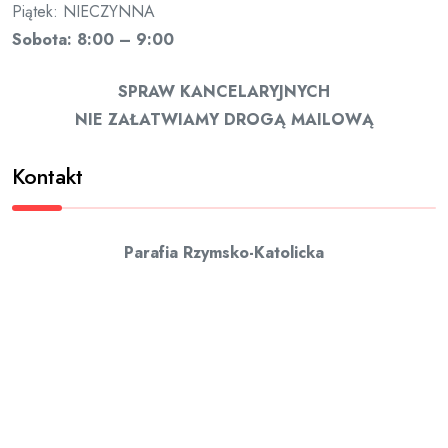
Piątek: NIECZYNNA
Sobota: 8:00 – 9:00
SPRAW KANCELARYJNYCH
NIE ZAŁATWIAMY DROGĄ MAILOWĄ
Kontakt
Parafia Rzymsko-Katolicka
pw. Matki Bożej Wspomożenia Wiernych
ul. Żapniowska 9
28-230 Połaniec
tel. 15 865 05 45 (czynny w godzinach pracy kancelarii)
tel. 602 378 352 (Ks. Proboszcz)
e-mail: mbwwpolaniec@gmail.com