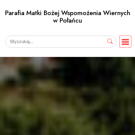
Przejdź
Parafia Matki Bożej Wspomożenia Wiernych
do
w Połańcu
treści