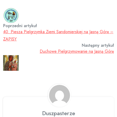
Poprzedni artykuł
40. Piesza Pielgrzymka Ziemi Sandomierskiej na Jasną Górę –
ZAPISY
Następny artykuł
Duchowe Pielgrzymowanie na Jasną Górę
Duszpasterze