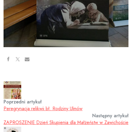
Poprzedni artykuł
Peregrynacja relikwii bł. Rodziny Ulmów
Następny artykuł
ZAPROSZENIE Dzień Skupienia dla Małżeństw w Zawichoście