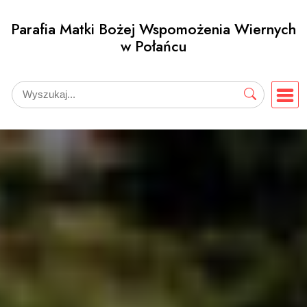
Przejdź
Parafia Matki Bożej Wspomożenia Wiernych
do
w Połańcu
treści