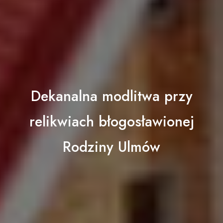
Dekanalna modlitwa przy
relikwiach błogosławionej
Rodziny Ulmów