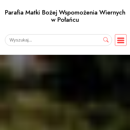
Przejdź
Parafia Matki Bożej Wspomożenia Wiernych
do
w Połańcu
treści