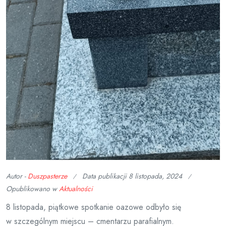
Autor -
Duszpasterze
Data publikacji
8 listopada, 2024
Opublikowano w
Aktualności
8 listopada, piątkowe spotkanie oazowe odbyło się
w szczególnym miejscu – cmentarzu parafialnym.