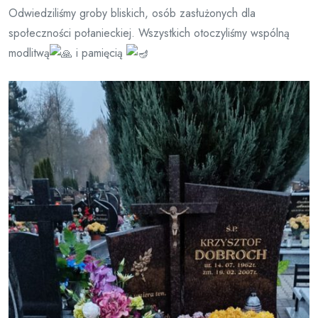
Odwiedziliśmy groby bliskich, osób zasłużonych dla
społeczności połanieckiej. Wszystkich otoczyliśmy wspólną
modlitwą
i pamięcią