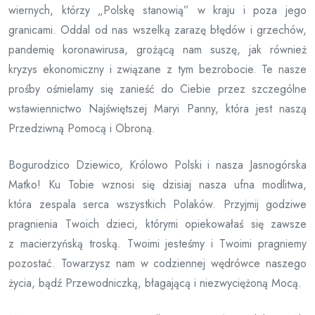
wiernych, którzy „Polskę stanowią” w kraju i poza jego
granicami. Oddal od nas wszelką zarazę błędów i grzechów,
pandemię koronawirusa, grożącą nam suszę, jak również
kryzys ekonomiczny i związane z tym bezrobocie. Te nasze
prośby ośmielamy się zanieść do Ciebie przez szczególne
wstawiennictwo Najświętszej Maryi Panny, która jest naszą
Przedziwną Pomocą i Obroną.
Bogurodzico Dziewico, Królowo Polski i nasza Jasnogórska
Matko! Ku Tobie wznosi się dzisiaj nasza ufna modlitwa,
która zespala serca wszystkich Polaków. Przyjmij godziwe
pragnienia Twoich dzieci, którymi opiekowałaś się zawsze
z macierzyńską troską. Twoimi jesteśmy i Twoimi pragniemy
pozostać. Towarzysz nam w codziennej wędrówce naszego
życia, bądź Przewodniczką, błagającą i niezwyciężoną Mocą.