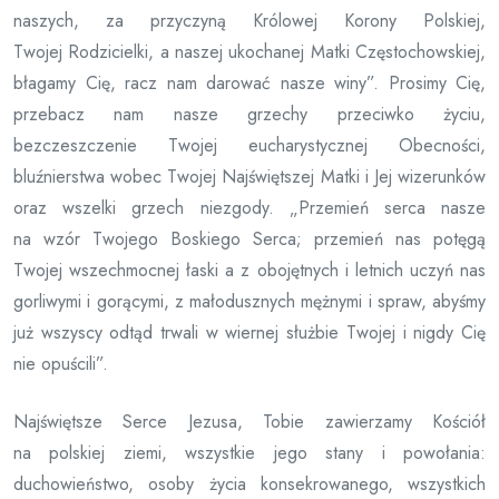
naszych, za przyczyną Królowej Korony Polskiej,
Twojej Rodzicielki, a naszej ukochanej Matki Częstochowskiej,
błagamy Cię, racz nam darować nasze winy”. Prosimy Cię,
przebacz nam nasze grzechy przeciwko życiu,
bezczeszczenie Twojej eucharystycznej Obecności,
bluźnierstwa wobec Twojej Najświętszej Matki i Jej wizerunków
oraz wszelki grzech niezgody. „Przemień serca nasze
na wzór Twojego Boskiego Serca; przemień nas potęgą
Twojej wszechmocnej łaski a z obojętnych i letnich uczyń nas
gorliwymi i gorącymi, z małodusznych mężnymi i spraw, abyśmy
już wszyscy odtąd trwali w wiernej służbie Twojej i nigdy Cię
nie opuścili”.
Najświętsze Serce Jezusa, Tobie zawierzamy Kościół
na polskiej ziemi, wszystkie jego stany i powołania:
duchowieństwo, osoby życia konsekrowanego, wszystkich