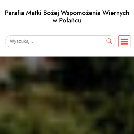
Przejdź
Parafia Matki Bożej Wspomożenia Wiernych
do
w Połańcu
treści