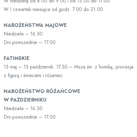
W niedzielę od 8.00 do 9.00 i od 13.00 do 17.00
W I czwartek miesiąca od godz. 7.00 do 21.00
NABOŻEŃSTWA MAJOWE
Niedziela – 16.30
Dni powszednie – 17.00
FATIMSKIE
13 maj – 13 październik: 17.30 – Msza św. z homilią, procesja
z figurą i świecami i różaniec
NABOŻEŃSTWO RÓŻAŃCOWE
W PAŹDZIERNIKU
Niedziela – 16.30
Dni powszednie – 17.00
DROGA KRZYŻOWA