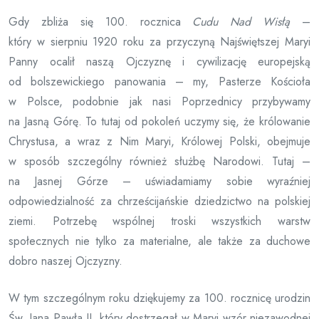
Gdy zbliża się 100. rocznica
Cudu Nad Wisłą
–
który w sierpniu 1920 roku za przyczyną Najświętszej Maryi
Panny ocalił naszą Ojczyznę i cywilizację europejską
od bolszewickiego panowania – my, Pasterze Kościoła
w Polsce, podobnie jak nasi Poprzednicy przybywamy
na Jasną Górę. To tutaj od pokoleń uczymy się, że królowanie
Chrystusa, a wraz z Nim Maryi, Królowej Polski, obejmuje
w sposób szczególny również służbę Narodowi. Tutaj –
na Jasnej Górze – uświadamiamy sobie wyraźniej
odpowiedzialność za chrześcijańskie dziedzictwo na polskiej
ziemi. Potrzebę wspólnej troski wszystkich warstw
społecznych nie tylko za materialne, ale także za duchowe
dobro naszej Ojczyzny.
W tym szczególnym roku dziękujemy za 100. rocznicę urodzin
Św. Jana Pawła II, który dostrzegał w Maryi wzór niezawodnej